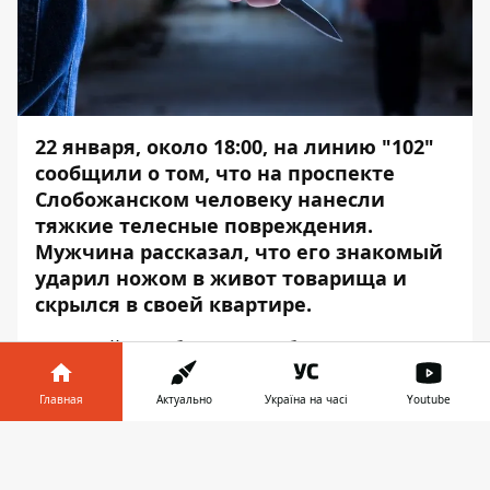
22 января, около 18:00, на линию "102"
сообщили о том, что на проспекте
Слобожанском человеку нанесли
тяжкие телесные повреждения.
Мужчина рассказал, что его знакомый
ударил ножом в живот товарища и
скрылся в своей квартире.
Полицейские быстро прибыли на место,
где их ожидали заявитель и
пострадавший. В квартиру патрульные
Главная
Актуально
Україна на часі
Youtube
зашли вместе с медиками и немедленно
Информатор в
направили раненого в больницу.
Скачать
телефоне
👉
Заявитель рассказал инспекторам, что он