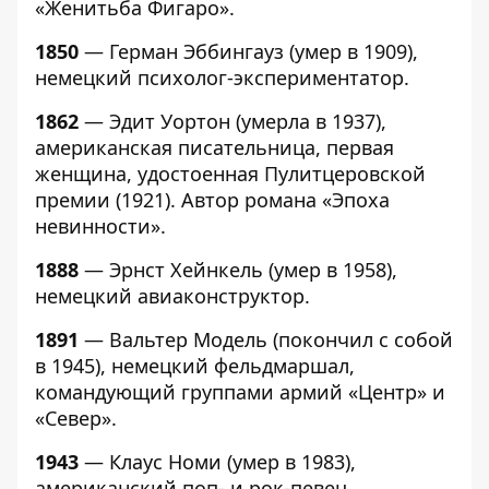
«Женитьба Фигаро».
1850
— Герман Эббингауз (умер в 1909),
немецкий психолог-экспериментатор.
1862
— Эдит Уортон (умерла в 1937),
американская писательница, первая
женщина, удостоенная Пулитцеровской
премии (1921). Автор романа «Эпоха
невинности».
1888
— Эрнст Хейнкель (умер в 1958),
немецкий авиаконструктор.
1891
— Вальтер Модель (покончил с собой
в 1945), немецкий фельдмаршал,
командующий группами армий «Центр» и
«Север».
1943
— Клаус Номи (умер в 1983),
американский поп- и рок-певец