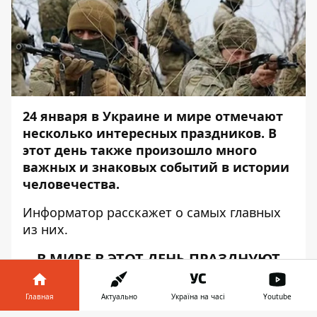
24 января в Украине и мире отмечают
несколько интересных праздников. В
этот день также произошло много
важных и знаковых событий в истории
человечества.
Информатор
расскажет о самых главных
из них.
В МИРЕ В ЭТОТ ДЕНЬ ПРАЗДНУЮТ
День внешней разведки Украины.
Этот
Главная
Актуально
Україна на часі
Youtube
праздник появился недавно - указ о его