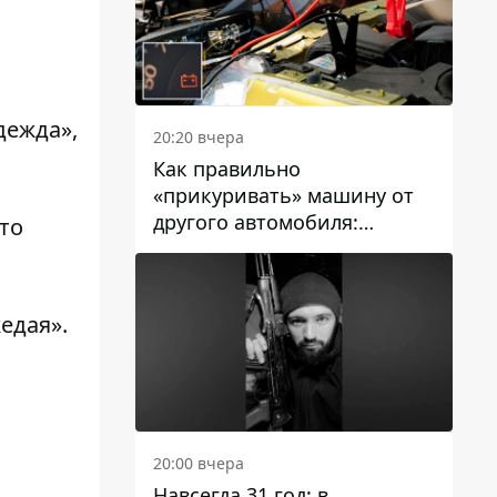
дежда»,
20:20 вчера
Как правильно
«прикуривать» машину от
другого автомобиля:
Это
инструкция для водителей
едая».
20:00 вчера
Навсегда 31 год: в