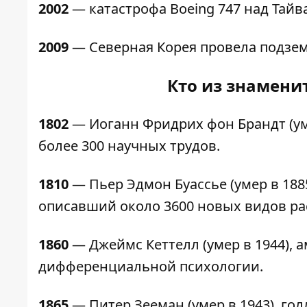
2002
— катастрофа Boeing 747 над Тайв
2009
— Северная Корея провела подзе
Кто из знаменит
1802
— Иоганн Фридрих фон Брандт (уме
более 300 научных трудов.
1810
— Пьер Эдмон Буассье (умер в 188
описавший около 3600 новых видов ра
1860
— Джеймс Кеттелл (умер в 1944), 
дифференциальной психологии.
1865
— Питер Зееман (умер в 1943), го