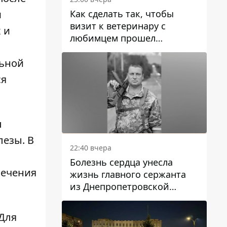
Как сделать так, чтобы
м
визит к ветеринару с
 и
любимцем прошел
спокойно: простые советы
льной
ся
ы
езы. В
22:40 вчера
Болезнь сердца унесла
лечения
жизнь главного сержанта
из Днепропетровской
области Юрия Свистуна
Для