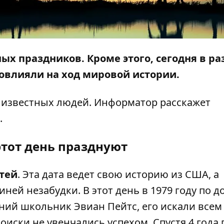
ых праздников. Кроме этого,
сегодня в р
овлияли на ход мировой истории.
о известных людей.
Информатор
расскажет
.
этот день празднуют
тей
. Эта дата ведет свою историю из США, а
ей незабудки. В этот день в 1979 году по д
ий школьник Эвиан Пейтс, его искали всем
оиски не увенчались успехом. Спустя 4 года 