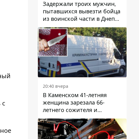
Задержали троих мужчин,
пытавшихся вывезти бойца
из воинской части в Днепр
за 7 тысяч долларов: среди
них был врач
ный
20:40 вчера
В Каменском 41-летняя
женщина зарезала 66-
 с
летнего сожителя и
пыталась обмануть
полицейских
шное