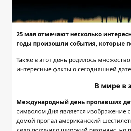
25 мая отмечают несколько интересн
годы произошли события, которые п
Также в этот день родилось множеств
интересные факты о сегодняшней дате
В мире в 
Международный день пропавших де
символом Дня является изображение син
домой пропал американский шестилетн
дело получило широкий резонанс, но п