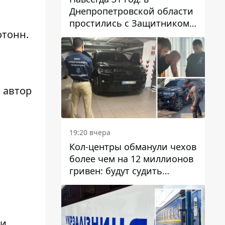
Днепропетровской области
простились с Защитником
отонн.
Александром Репиным
 автор
19:20 вчера
Кол-центры обманули чехов
более чем на 12 миллионов
гривен: будут судить
днепрянина,
организовавшего
транснациональную
преступную организацию
ии