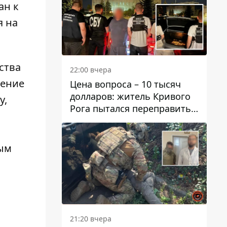
ан к
я на
ства
22:00 вчера
чение
Цена вопроса – 10 тысяч
долларов: житель Кривого
у,
Рога пытался переправить
мужчину в Словакию
ным
21:20 вчера