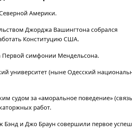
Северной Америки.
льством Джорджа Вашингтона собрался
аботать Конституцию США.
а Первой симфонии Мендельсона.
кий университет (ныне Одесский националь
им судом за «аморальное поведение» (связь
каторжных работ.
 Бэнд и Джо Браун совершили первое успе