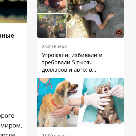
азные
23:20 вчера
Угрожали, избивали и
требовали 5 тысяч
долларов и авто: в
Павлограде задержали двух
мужчин
ороге
 миром,
после
23:00 вчера