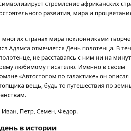
 символизирует стремление африканских стр
остоятельного развития, мира и процветани
во многих странах мира поклонниками творче
аса Адамса отмечается День полотенца. В те
полотенце, не расставаясь с ним ни на минут
воему любимому писателю. Именно в своем
мане «Автостопом по галактике» он описал
топщика вещь, будь то путешествия по зем
анствам.
 Иван, Петр, Семен, Федор.
 день в истории