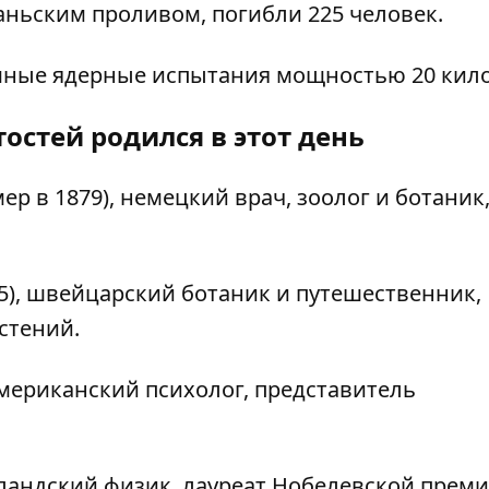
аньским проливом, погибли 225 человек.
мные ядерные испытания мощностью 20 кил
остей родился в этот день
р в 1879), немецкий врач, зоолог и ботаник,
5), швейцарский ботаник и путешественник,
стений.
американский психолог, представитель
лландский физик, лауреат Нобелевской прем