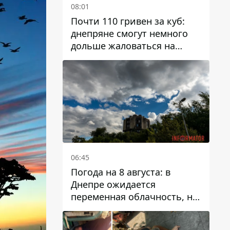
08:01
Почти 110 гривен за куб:
днепряне смогут немного
дольше жаловаться на
запланированные тарифы
на воду на 2027 год
06:45
Погода на 8 августа: в
Днепре ожидается
переменная облачность, но
может пойти дождь