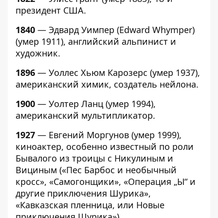
президент США.
1840
— Эдвард Уимпер (Edward Whymper)
(умер 1911), английский альпинист и
художник.
1896
— Уоллес Хьюм Карозерс (умер 1937),
американский химик, создатель нейлона.
1900
— Уолтер Ланц (умер 1994),
американский мультипликатор.
1927
— Евгений Моргунов (умер 1999),
киноактер, особенно известный по роли
Бывалого из троицы с Никулиным и
Вициным («Пес Барбос и необычный
кросс», «Самогонщики», «Операция „Ы“ и
другие приключения Шурика»,
«Кавказская пленница, или Новые
приключения Шурика»).