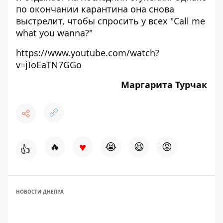
по окончании карантина она снова
выстрелит, чтобы спросить у всех "Call me
what you wanna?"
https://www.youtube.com/watch?
v=jIoEaTN7GGo
Маргарита Турчак
♥
🔥
😭
😆
😡
👍
НОВОСТИ ДНЕПРА