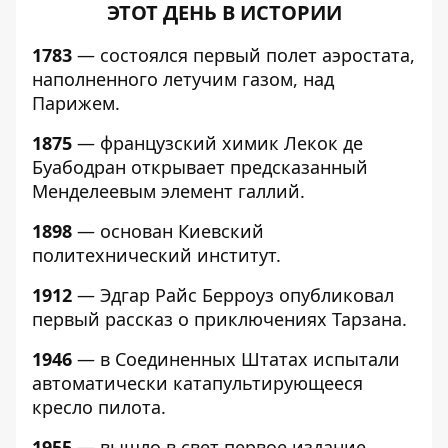
ЭТОТ ДЕНЬ В ИСТОРИИ
1783
— состоялся первый полет аэростата,
наполненного летучим газом, над
Парижем.
1875
— французский химик Лекок де
Буабодран открывает предсказанный
Менделеевым элемент галлий.
1898
— основан Киевский
политехнический институт.
1912
— Эдгар Райс Берроуз опубликовал
первый рассказ о приключениях Тарзана.
1946
— в Соединенных Штатах испытали
автоматически катапультирующееся
кресло пилота.
1955
— вышло в свет первое издание