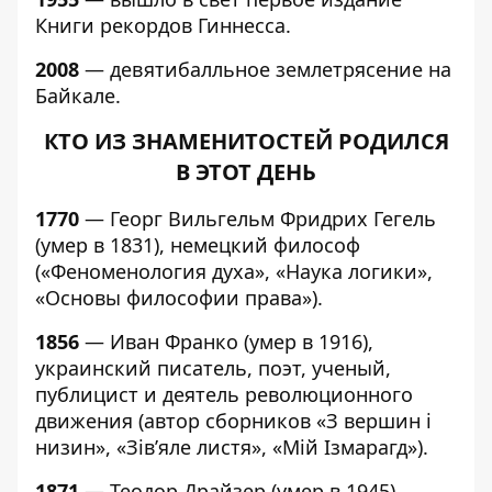
Книги рекордов Гиннесса.
2008
— девятибалльное землетрясение на
Байкале.
КТО ИЗ ЗНАМЕНИТОСТЕЙ РОДИЛСЯ
В ЭТОТ ДЕНЬ
1770
— Георг Вильгельм Фридрих Гегель
(умер в 1831), немецкий философ
(«Феноменология духа», «Наука логики»,
«Основы философии права»).
1856
— Иван Франко (умер в 1916),
украинский писатель, поэт, ученый,
публицист и деятель революционного
движения (автор сборников «З вершин і
низин», «Зів’яле листя», «Мій Ізмарагд»).
1871
— Теодор Драйзер (умер в 1945),