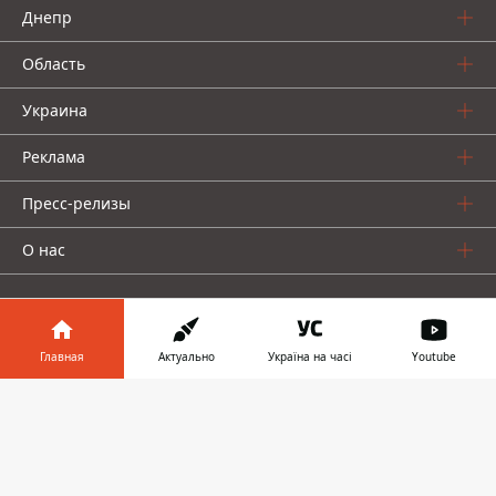
Днепр
Область
Украина
Реклама
Пресс-релизы
О нас
Главная
Актуально
Україна на часі
Youtube
Информатор в
Информатор проекты
Скачать
телефоне
👉
Информатор
Информатор
Информатор
Украина
Киев
Авто