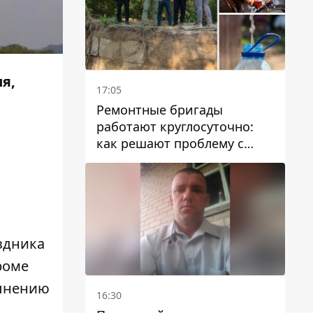
я,
17:05
Ремонтные бригады
работают круглосуточно:
как решают проблему с
водой в Марганецкой
громаде
здника
роме
олнению
16:30