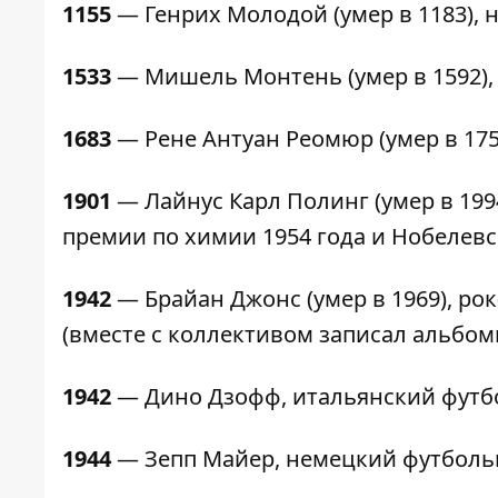
1155
— Генрих Молодой (умер в 1183),
1533
— Мишель Монтень (умер в 1592),
1683
— Рене Антуан Реомюр (умер в 175
1901
— Лайнус Карл Полинг (умер в 199
премии по химии 1954 года и Нобелевс
1942
— Брайан Джонс (умер в 1969), рок
(вместе с коллективом записал альбомы "
1942
— Дино Дзофф, итальянский футбо
1944
— Зепп Майер, немецкий футболь