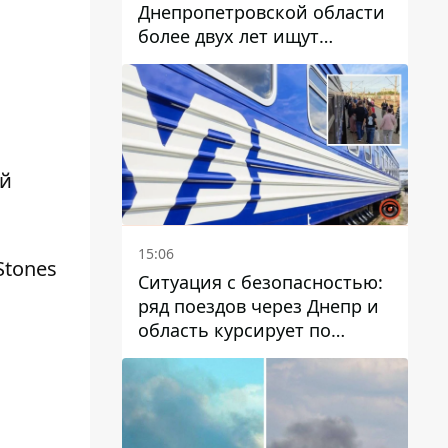
Днепропетровской области
более двух лет ищут
пропавшую женщину
ой
15:06
Stones
Ситуация с безопасностью:
ряд поездов через Днепр и
область курсирует по
измененному маршруту, а
часть пути заменили
автобусами и электричками