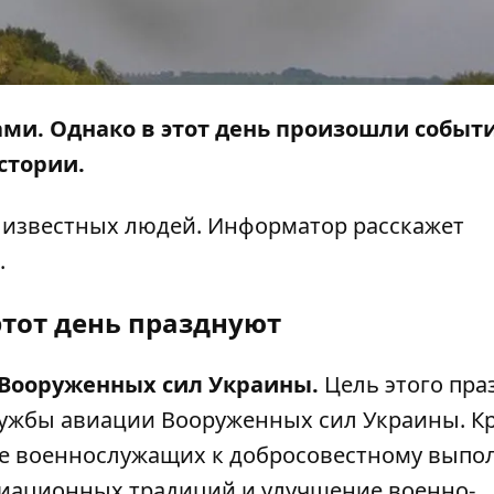
ами. Однако в этот день произошли событи
стории.
о известных людей.
Информатор
расскажет
.
этот день празднуют
Вооруженных сил Украины.
Цель этого пра
лужбы авиации Вооруженных сил Украины. К
ние военнослужащих к добросовестному вып
виационных традиций и улучшение военно-