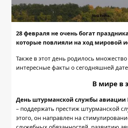
28 февраля не очень богат праздник
которые повлияли на ход мировой и
Также в этот день родилось множеств
интересные факты о сегодняшней дате
В мире в 
День штурманской службы авиации 
– поддержать престиж штурманской с
этого, он направлен на стимулирова
служебных обязанностей, развитию а