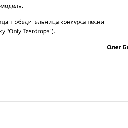
-модель.
ица, победительница конкурса песни
 "Only Teardrops").
Олег Б