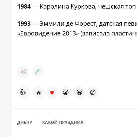
1984
— Каролина Куркова, чешская топ
1993
— Эммили де Форест, датская пев
«Евровидение-2013» (записала пластинку
♥
👍
🔥
😭
😆
😡
ДНЕПР
КАКОЙ ПРАЗДНИК