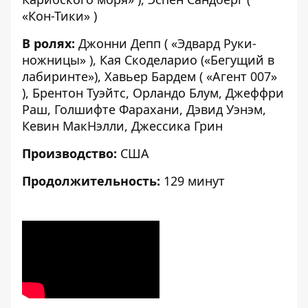
«Кон-Тики» )
В ролях:
Джонни Депп ( «Эдвард Руки-
ножницы» ), Кая Скоделарио («Бегущий в
лабиринте»), Хавьер Бардем ( «Агент 007»
), Брентон Туэйтс, Орландо Блум, Джеффри
Раш, Голшифте Фарахани, Дэвид Уэнэм,
Кевин МакНэлли, Джессика Грин
Производство:
США
Продолжительность:
129 минут