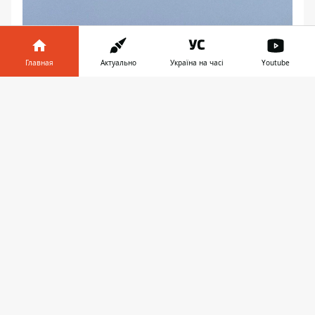
Главная
Актуально
Україна на часі
Youtube
Информатор в
Скачать
телефоне
👉
Фото: william_pisos
Маргарита Турчак