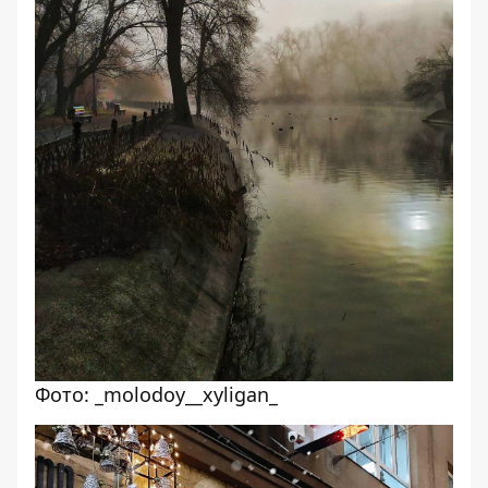
Фото: _molodoy__xyligan_