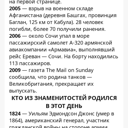
на первой странице.
2005
— взрыв на военном складе
Афганистана (деревня Башгах, провинция
Баглан, 125 км от Кабула). 28 человек
погибли, более 70 получили ранения.
2006
— около Сочи упал в море
пассажирский самолет А-320 армянской
авиакомпании «Армавиа», выполнявший
рейс Ереван — Сочи. На борту находились
113 пассажиров.
2009
— газета The Mail on Sunday
сообщила, что родина танков —
Великобритания, прекращает их
выпускать.
КТО ИЗ ЗНАМЕНИТОСТЕЙ РОДИЛСЯ
В ЭТОТ ДЕНЬ
1824
— Уильям Эдмондсон Джонс (умер в
1864), американский генерал, участник
гражданской войны на стороне армии