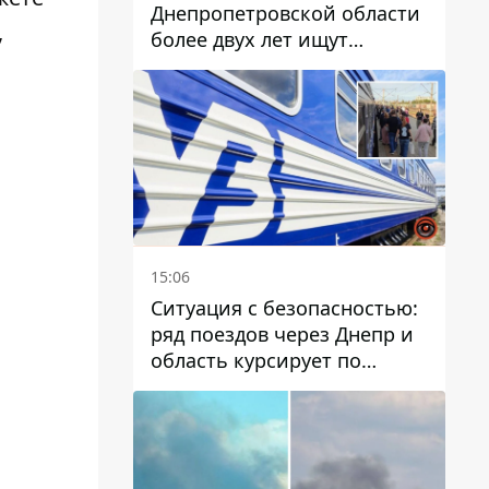
Днепропетровской области
,
более двух лет ищут
пропавшую женщину
15:06
Ситуация с безопасностью:
ряд поездов через Днепр и
область курсирует по
измененному маршруту, а
часть пути заменили
автобусами и электричками