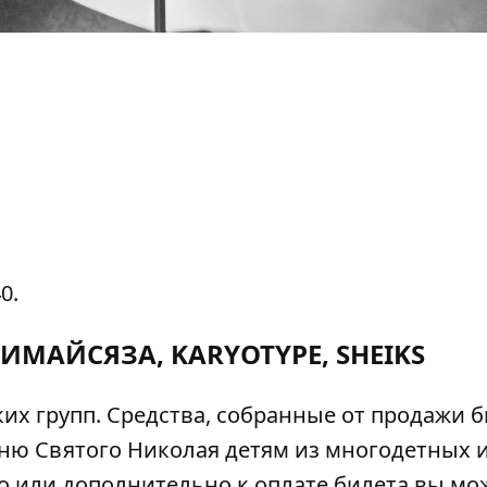
0.
РИМАЙСЯЗA, KARYOTYPE, SHEIKS
х групп. Средства, собранные от продажи б
дню Святого Николая детям из многодетных 
о или дополнительно к оплате билета вы мо