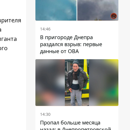
зрителя
а
14:46
В пригороде Днепра
иганта
раздался взрыв: первые
ого
данные от ОВА
14:30
Пропал больше месяца
назад: в Днепропетровской