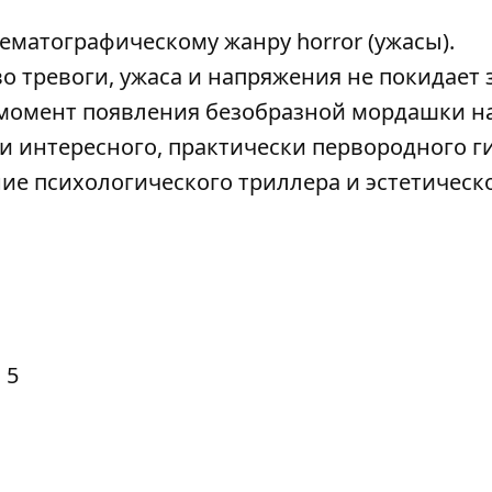
ематографическому жанру horror (ужасы).
во тревоги, ужаса и напряжения не покидает 
в момент появления безобразной мордашки н
и интересного, практически первородного г
ние психологического триллера и эстетическ
 5