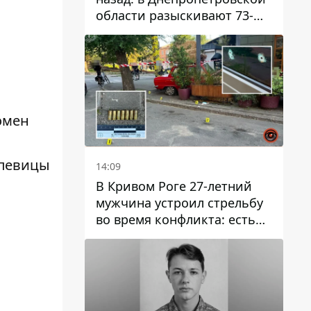
области разыскивают 73-
летнего мужчину
омен
 певицы
14:09
В Кривом Роге 27-летний
мужчина устроил стрельбу
во время конфликта: есть
раненый