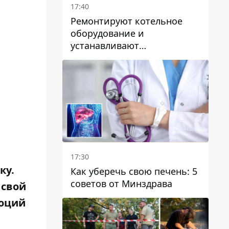
17:40
Ремонтируют котельное
оборудование и
устанавливают
генераторные установки:
как в Днепре готовятся к
отопительному сезону
17:30
ку.
Как уберечь свою печень: 5
советов от Минздрава
 свой
моций