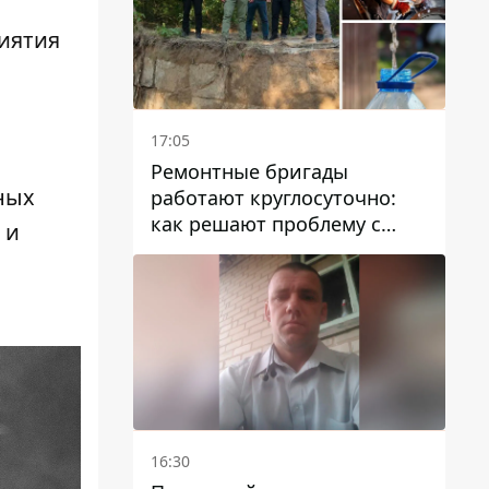
иятия
17:05
Ремонтные бригады
ных
работают круглосуточно:
как решают проблему с
 и
водой в Марганецкой
громаде
16:30