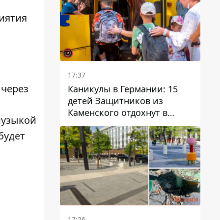
иятия
17:37
 через
Каникулы в Германии: 15
детей Защитников из
и
Каменского отдохнут в
музыкой
Вуппертале
будет
17:26