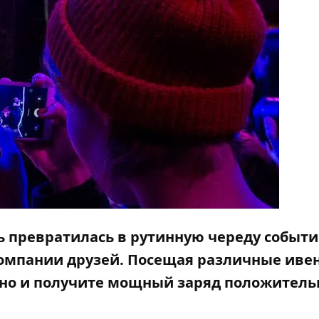
ь превратилась в рутинную череду событи
омпании друзей. Посещая различные иве
г, но и получите мощный заряд положител