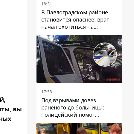
18:31
В Павлоградском районе
становится опаснее: враг
начал охотиться на
гражданский и военный
транспорт
17:53
й,
Под взрывами довез
раненого до больницы:
нты, вы
полицейский помог
ьных
пострадавшему после атаки
на Каменский район