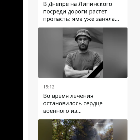
В Днепре на Липинского
посреди дороги растет
пропасть: яма уже заняла
полосу движения
15:12
Во время лечения
остановилось сердце
военного из
Днепропетровской области
Ростислава Лупашко