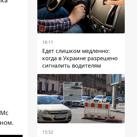
ика
16:11
Едет слишком медленно:
когда в Украине разрешено
сигналить водителям
я
 Mc
яном.
15:52