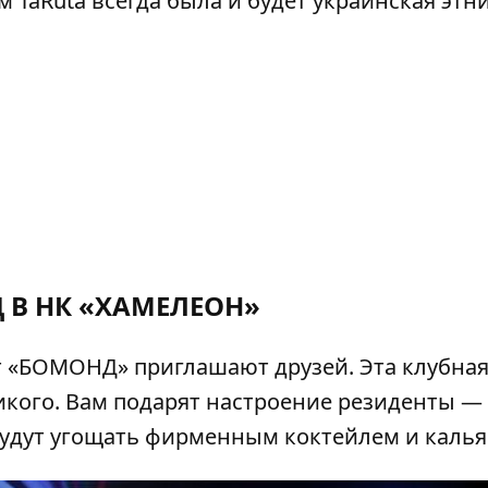
TaRuta всегда была и будет украинская этн
 В НК «ХАМЕЛЕОН»
т «БОМОНД» приглашают друзей. Эта клубна
кого. Вам подарят настроение резиденты —
к будут угощать фирменным коктейлем и каль