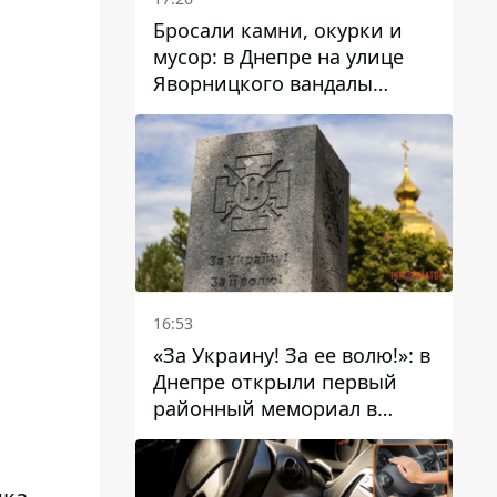
Бросали камни, окурки и
мусор: в Днепре на улице
Яворницкого вандалы
повредили питьевые
фонтаны
16:53
«За Украину! За ее волю!»: в
Днепре открыли первый
районный мемориал в
честь погибших
Защитников