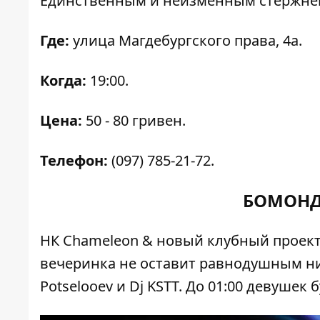
Единственным и неизменным стержнем 
Где:
улица Магдебургского права, 4а.
Когда:
19:00.
Цена:
50 - 80 гривен.
Телефон:
(097) 785-21-72.
БОМОНД
НК Chameleon & новый клубный проек
вечеринка не оставит равнодушным ни
Potselooev и Dj KSTT. До 01:00 девуше