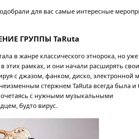
подобрали для вас самые интересные меропр
НИЕ ГРУППЫ TaRuta
тала в жанре классического этнорока, но уже
 в этих рамках, и они начали расширять сво
руя с джазом, фанком, диско, электронной 
 неизменным стержнем TaRuta всегда была и 
о сочетаясь с нужными музыкальными
цем, будто вирус.