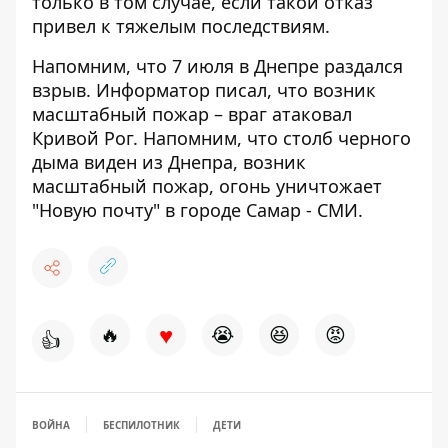
только в том случае, если такой отказ
привел к тяжелым последствиям.
Напомним,
что 7 июля
в Днепре раздался
взрыв
. Информатор
писал, что возник
масштабный пожар –
враг атаковал
Кривой Рог
. Напомним, что столб черного
дыма виден из Днепра,
возник
масштабный пожар, огонь уничтожает
"Новую почту"
в городе Самар - СМИ.
♥
🔥
😭
😆
😡
👍
ВОЙНА
БЕСПИЛОТНИК
ДЕТИ