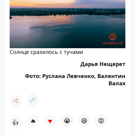
Солнце сразилось с тучами
Дарья Нещерет
Фото: Руслана Левченко, Валентин
Валах
♥
🔥
😭
😆
😡
👍