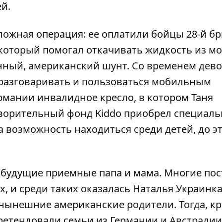
й.
ложная операция: ее оплатили бойцы 28-й бр
который помогал откачивать жидкость из моз
енный, американский шунт. Со временем дев
и разговаривать и пользоваться мобильным
рмании инвалидное кресло, в котором Таня
творительный фонд Kiddo приобрел специал
а возможность находиться среди детей, до э
 будущие приемные папа и мама. Многие по
, и среди таких оказалась Наталья Украинка
 нынешние американские родители. Тогда, к
ретендовали семьи из Германии и Австралии