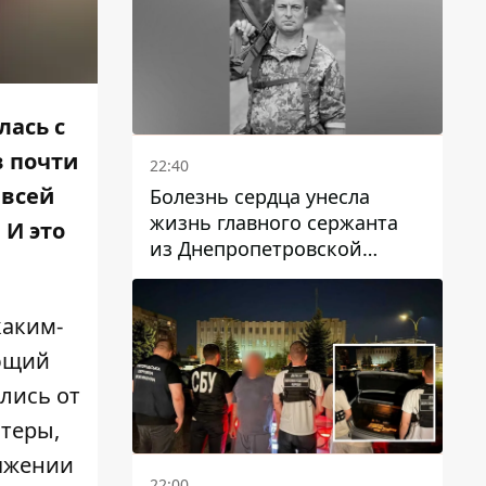
лась с
в почти
22:40
 всей
Болезнь сердца унесла
жизнь главного сержанта
 И это
из Днепропетровской
области Юрия Свистуна
каким-
ующий
лись от
нтеры,
тяжении
22:00