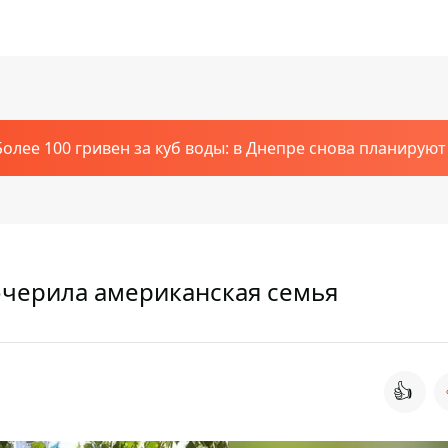
Более 100 гривен за куб воды: в Днепре снова планирую
очерила американская семья
👍