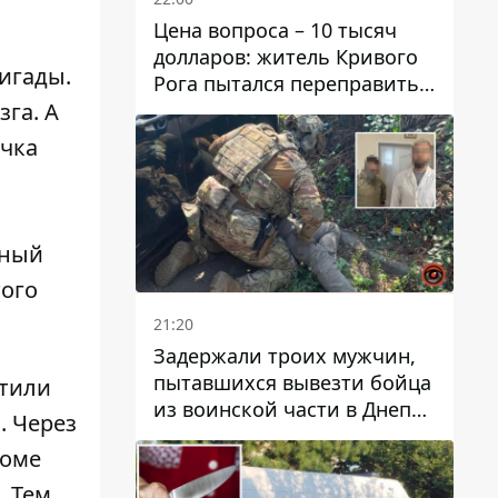
Цена вопроса – 10 тысяч
долларов: житель Кривого
игады.
Рога пытался переправить
мужчину в Словакию
га. А
очка
ьный
того
21:20
Задержали троих мужчин,
пытавшихся вывезти бойца
стили
из воинской части в Днепр
. Через
за 7 тысяч долларов: среди
роме
них был врач
. Тем