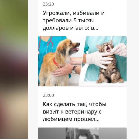
23:20
Угрожали, избивали и
требовали 5 тысяч
долларов и авто: в
Павлограде задержали двух
мужчин
23:00
Как сделать так, чтобы
визит к ветеринару с
любимцем прошел
спокойно: простые советы