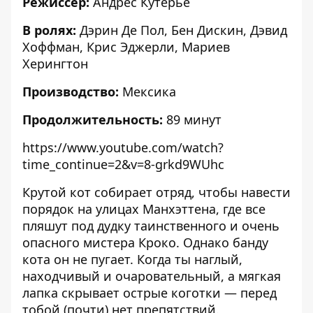
Режиссер:
Андрес Кутерье
В ролях:
Дэрин Де Пол, Бен Дискин, Дэвид
Хоффман, Крис Эджерли, Мариев
Херингтон
Производство:
Мексика
Продолжительность:
89 минут
https://www.youtube.com/watch?
time_continue=2&v=8-grkd9WUhc
Крутой кот собирает отряд, чтобы навести
порядок на улицах Манхэттена, где все
пляшут под дудку таинственного и очень
опасного мистера Кроко. Однако банду
кота он не пугает. Когда ты наглый,
находчивый и очаровательный, а мягкая
лапка скрывает острые коготки — перед
тобой (почти) нет препятствий.