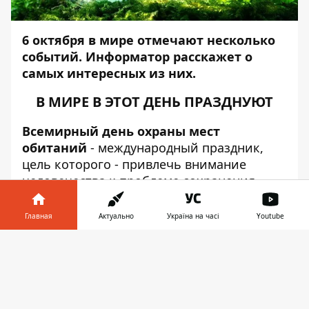
6 октября в мире отмечают несколько
событий.
Информатор
расскажет о
самых интересных из них.
В МИРЕ В ЭТОТ ДЕНЬ ПРАЗДНУЮТ
Всемирный день охраны мест
обитаний
- международный праздник,
цель которого - привлечь внимание
человечества к проблеме сохранения
среды обитания фауны планеты Земля.
Этот праздник был учрежден в 1979 году в
Главная
Актуально
Україна на часі
Youtube
рамках Бернской конвенции о
Информатор в
сохранении европейской дикой природы
Скачать
телефоне
👉
и естественной среды обитания. Человек
своей деятельностью уже давно влияет на
природу, изменяя ее. За 19 веков нашей