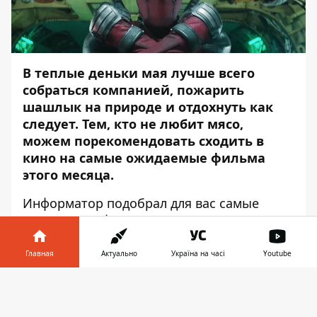
В теплые деньки мая лучше всего
собраться компанией, пожарить
шашлык на природе и отдохнуть как
следует. Тем, кто не любит мясо,
можем порекомендовать сходить в
кино на самые ожидаемые фильма
этого месяца.
Информатор
подобрал для вас самые
интересные фильмы, которые покажут в
кинотеатрах Днепра в мае.
Главная
Актуально
Україна на часі
Youtube
"ТЕРМИНАЛ"
Информатор в
Скачать
История двух наемных убийц, берущихся
телефоне
👉
выполнить смертельно опасное задание,