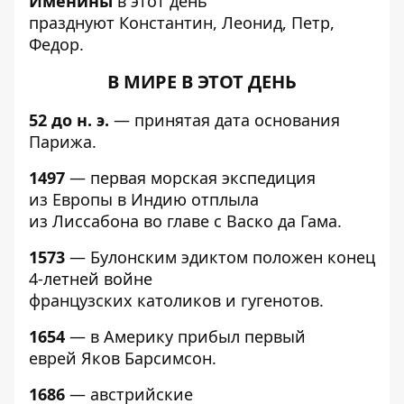
Именины
в этот день
празднуют Константин, Леонид, Петр,
Федор.
В МИРЕ В ЭТОТ ДЕНЬ
52 до н. э.
— принятая дата основания
Парижа.
1497
— первая морская экспедиция
из Европы в Индию отплыла
из Лиссабона во главе с Васко да Гама.
1573
— Булонским эдиктом положен конец
4-летней войне
французских католиков и гугенотов.
1654
— в Америку прибыл первый
еврей Яков Барсимсон.
1686
— австрийские