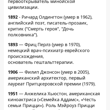
первооткрыватель минойской
цивилизации.
1892
- Ричард Олдингтон (умер в 1962),
английский поэт, писатель-прозаик,
критик ("Смерть героя", "Дочь
полковника").
1893
— Фриц Перлз (умер в 1970),
немецкий врач-психиатр еврейского
происхождения,
основатель гештальттерапии.
1906
— Филип Джонсон (умер в 2005),
американский архитектор, первый
лауреат Притцкеровской премии (1979).
1951
— Анжелика Хьюстон, американская
киноактриса («Семейка Аддамс», «Честь
семьи Прицци»). Роль Мэйроуз Прицци