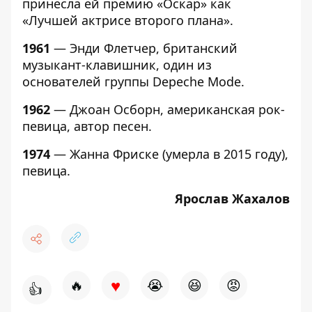
принесла ей премию «Оскар» как
«Лучшей актрисе второго плана».
1961
— Энди Флетчер, британский
музыкант-клавишник, один из
основателей группы Depeche Mode.
1962
— Джоан Осборн, американская рок-
певица, автор песен.
1974
— Жанна Фриске (умерла в 2015 году),
певица.
Ярослав Жахалов
♥
🔥
😭
😆
😡
👍