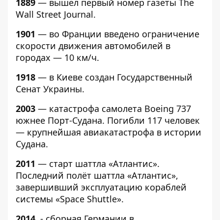
1889
— вышел первый номер газеты The
Wall Street Journal.
1901
— во Франции введено ограничение
скорости движения автомобилей в
городах — 10 км/ч.
1918
— в Киеве создан Государственный
Сенат Украины.
2003
— катастрофа самолета Boeing 737
южнее Порт-Судана. Погибли 117 человек
— крупнейшая авиакатастрофа в истории
Судана.
2011
— старт шаттла «Атлантис».
Последний полёт шаттла «Атлантис»,
завершивший эксплуатацию кораблей
системы «Space Shuttle».
2014
- сборная Германии в