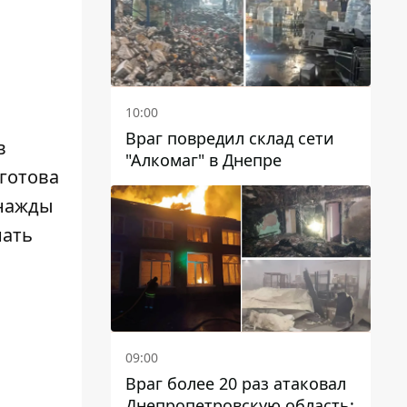
10:00
Враг повредил склад сети
в
"Алкомаг" в Днепре
готова
днажды
нать
09:00
Враг более 20 раз атаковал
Днепропетровскую область: