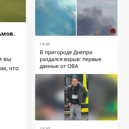
автобусами и электричками
ьмов.
14:46
В пригороде Днепра
и вы
раздался взрыв: первые
данные от ОВА
ом, что
14:30