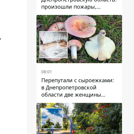
произошли пожары,
повреждены дома,
инфраструктура и авто
,
08:01
Перепутали с сыроежками:
в Днепропетровской
области две женщины
отравились грибами