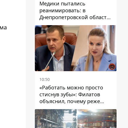
Медики пытались
реанимировать: в
Днепропетровской области
двухлетний мальчик утонул
мма
в бассейне
10:50
«Работать можно просто
стиснув зубы»: Филатов
объяснил, почему реже
пишет в соцсетях и
раскритиковал медийность
чиновников