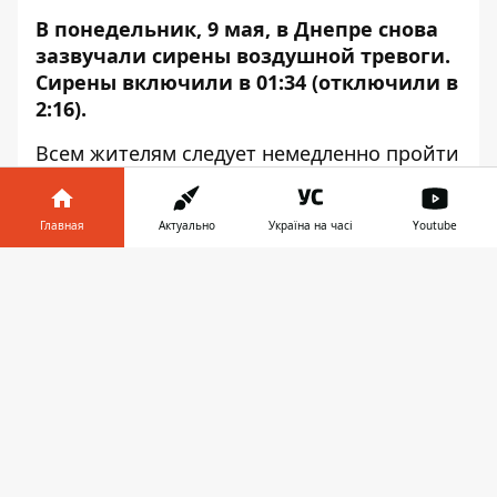
В понедельник, 9 мая, в Днепре снова
зазвучали сирены воздушной тревоги.
Сирены включили в 01:34 (отключили в
2:16).
Всем жителям следует немедленно пройти
в укрытия. Об этом сообщает
Информатор.
Главная
Актуально
Україна на часі
Youtube
Обновлено
: тревогу снова объявили в
Информатор в
12:27.
Скачать
телефоне
👉
Напомним, в Днепре
создали чаты
для
оповещения жителей, если в городе будет
воздушная тревога. В Viber –
тут
, в
Telegram –
здесь
. Каналы для
информирования о тревоге по другим
городам и районам Днепропетровской
области ищите по
ссылке
.