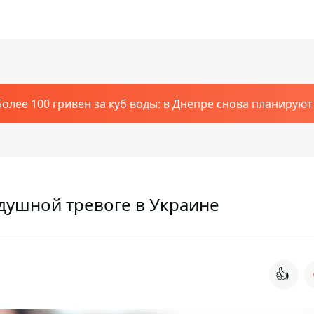
Более 100 гривен за куб воды: в Днепре снова планирую
душной тревоге в Украине
👍