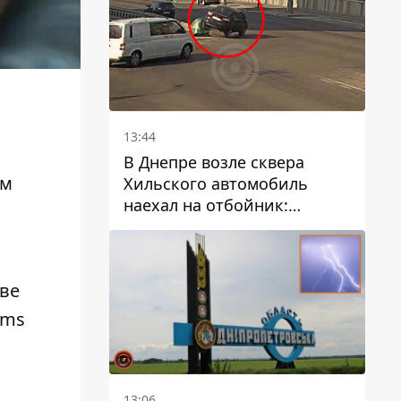
13:44
В Днепре возле сквера
ом
Хильского автомобиль
наехал на отбойник:
момент происшествия
ове
ems
13:06