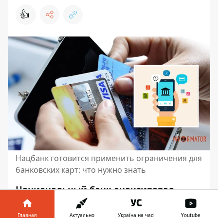
👍
Нацбанк готовится применить ограничения для
банковских карт: что нужно знать
Национальный банк анонсировал
ограничения по карточным операциям.
Планируется
уменьшить количество
Главная
Актуально
Україна на часі
Youtube