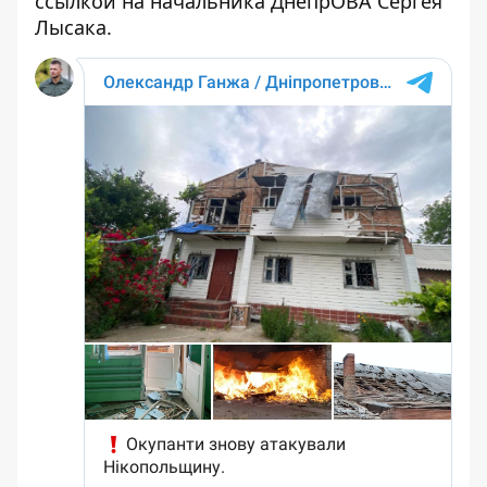
ссылкой на
начальника ДнепрОВА Сергея
Лысака
.