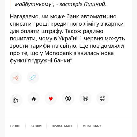
майбутньому", - застеріг Пишний.
Нагадаємо, чи може банк автоматично
списати
гроші кредитного ліміту з картки
для оплати штрафу
. Також радимо
почитати, чому в Україні 1 червня
можуть
зрости тарифи на світло
. Ще повідомляли
про те, що у Monobank
з’явилась нова
функція “дружні банки”
.
♥
🔥
😭
😆
😡
👍
ГРОШІ
БАНКИ
ПРИВАТБАНК
MONOBANK