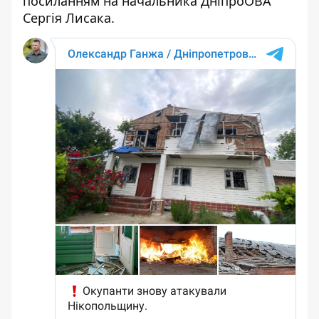
посиланням на
начальника ДніпроОВА
Сергія Лисака
.