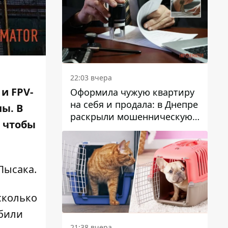
22:03 вчера
и FPV-
Оформила чужую квартиру
на себя и продала: в Днепре
ы. В
раскрыли мошенническую
, чтобы
схему с недвижимостью
Лысака
.
сколько
сбили
21:38 вчера