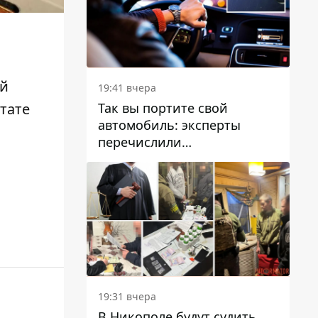
ой
19:41 вчера
Так вы портите свой
ьтате
автомобиль: эксперты
перечислили
распространенные
привычки водителей,
которые на самом деле
вредят машине
19:31 вчера
В Никополе будут судить