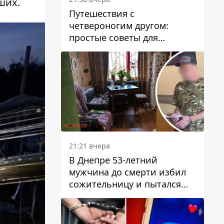
ших.
Путешествия с
четвероногим другом:
простые советы для
поездок с животными
21:21 вчера
В Днепре 53-летний
мужчина до смерти избил
сожительницу и пытался
скрыть преступление:
детали