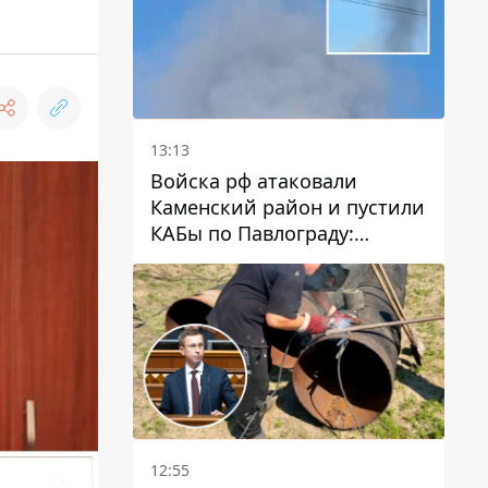
13:13
Войска рф атаковали
Каменский район и пустили
КАБы по Павлограду:
пострадал мужчина, в небо
поднимается столб дыма
12:55