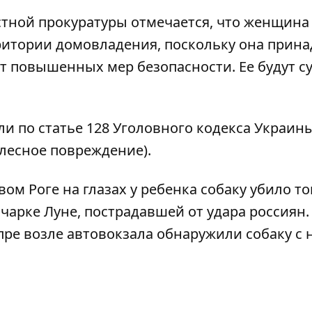
стной прокуратуры
отмечается, что женщина
ритории домовладения, поскольку она прин
т повышенных мер безопасности. Ее будут су
 по статье 128 Уголовного кодекса Украин
лесное повреждение).
вом Роге на глазах у ребенка собаку убило т
чарке Луне, пострадавшей от удара россиян
пре возле автовокзала обнаружили собаку с