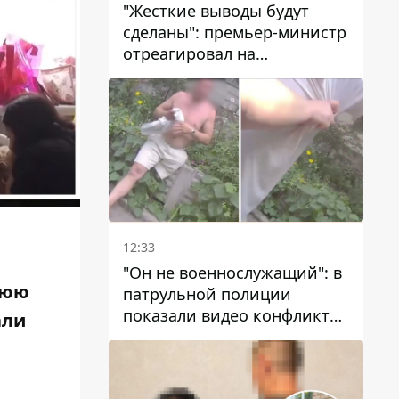
"Жесткие выводы будут
сделаны": премьер-министр
отреагировал на
несколькодневное
отсутствие воды в Марганце
12:33
"Он не военнослужащий": в
нюю
патрульной полиции
показали видео конфликта
али
с мужчиной без ноги на
проспекте Поля в Днепре