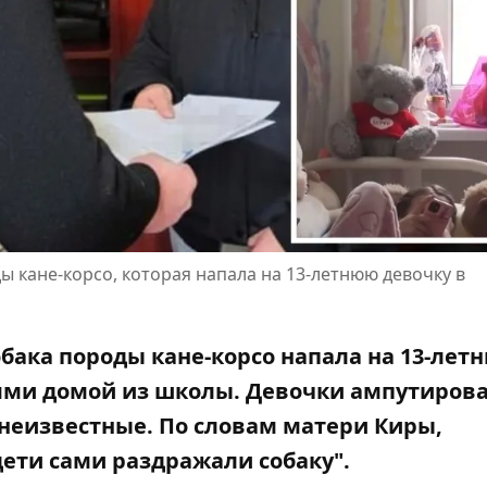
ы кане-корсо, которая напала на 13-летнюю девочку в
обака породы кане-корсо напала на 13-лет
ьями домой из школы. Девочки ампутиров
 неизвестные
. По словам матери Киры,
дети сами раздражали собаку"
.