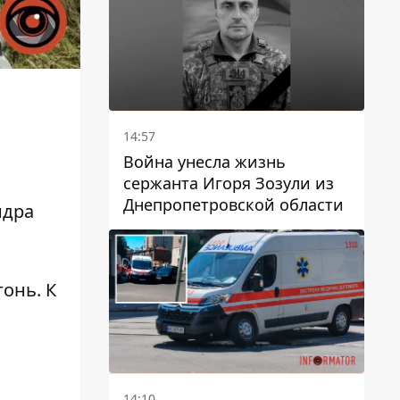
14:57
Война унесла жизнь
сержанта Игоря Зозули из
Днепропетровской области
ндра
онь. К
14:10