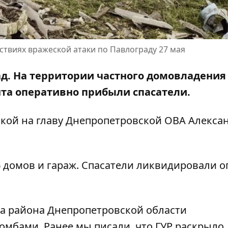
ствиях вражеской атаки по Павлограду 27 мая
ад. На территории частного домовладения
та оперативно прибыли спасатели.
лкой на
главу Днепропетровской ОВА Алекса
 домов и гараж. Спасатели ликвидировали ог
два района Днепропетровской области
бомбами
. Ранее мы писали, что
ГУР раскрыло