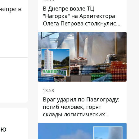
В Днепре возле ТЦ
непре в
"Нагорка" на Архитектора
Олега Петрова столкнулись
"скорая" и Toyota: трамваи
№5 задерживаются
13:58
Враг ударил по Павлограду:
погиб человек, горят
склады логистических
компаний и магазина
юю