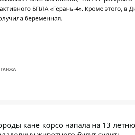
активного БПЛА «Герань-4»
. Кроме этого,
в Д
получила беременная
.
 ГАНЖА
ороды кане-корсо напала на 13-летн
владелицу животного будут судить