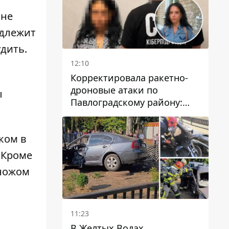
 не
адлежит
дить.
12:10
Корректировала ракетно-
дроновые атаки по
ы
Павлоградскому району:
задержали вражескую
агентку
оком в
. Кроме
 ножом
11:23
В Желтых Водах