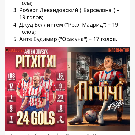
гола;
Роберт Левандовский ("Барселона") –
19 голов;
Джуд Беллингем ("Реал Мадрид") – 19
голов;
Анте Будимир ("Осасуна") – 17 голов.