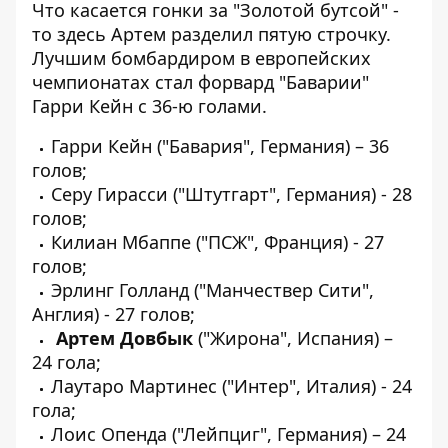
Что касается гонки за "Золотой бутсой" -
то здесь Артем разделил пятую строчку.
Лучшим бомбардиром в европейских
чемпионатах стал форвард "Баварии"
Гарри Кейн с 36-ю голами.
Гарри Кейн ("Бавария", Германия) – 36
голов;
Серу Гирасси ("Штутгарт", Германия) - 28
голов;
Килиан Мбаппе ("ПСЖ", Франция) - 27
голов;
Эрлинг Голланд ("Манчествер Сити",
Англия) - 27 голов;
Артем Довбык
("Жирона", Испания) –
24 гола;
Лаутаро Мартинес ("Интер", Италия) - 24
гола;
Лоис Опенда ("Лейпциг", Германия) – 24