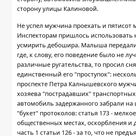
сторону улицы Калиновой.
Не успел мужчина проехать и пятисот 
Инспекторам пришлось использовать н
усмирить дебошира. Малыша передали 
где, к слову, его поведение было не л
различные ругательства, то просил сня
единственный его "проступок": нескол
проспекте Петра Калнышевского мужчи
хозяева "пострадавших" транспортных с
автомобиль задержанного забрали на 
"букет" протоколов: статья 173 - мелко
общественных местах, оскорбления и д
часть 1 статьи 126 - за то, что не пред