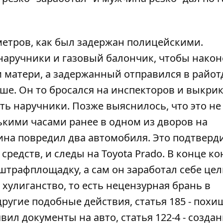
метров, как был задержан полицейскими.
аручники и газовый балончик, чтобы након
матери, а задержанный отправился в райот
учше. Он то бросался на инспекторов и выкри
ть наручники. Позже выяснилось, что это не
ькими часами ранее в одном из дворов на
на повредил два автомобиля. Это подтверд
редств, и следы на Toyota Prado. В конце ко
штрафплощадку, а сам он заработал себе це
е хулиганство, то есть нецензурная брань в
ругие подобные действия, статья 185 - похи
ъявил документы на авто, статья 122-4 - созда