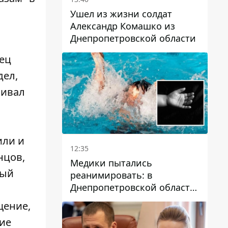
Ушел из жизни солдат
Александр Комашко из
Днепропетровской области
ец
дел,
кивал
или и
12:35
нцов,
Медики пытались
лый
реанимировать: в
Днепропетровской области
двухлетний мальчик утонул
щение,
в бассейне
ние