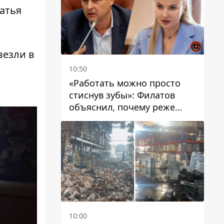
татья
везли в
10:50
«Работать можно просто
стиснув зубы»: Филатов
объяснил, почему реже
пишет в соцсетях и
раскритиковал медийность
чиновников
10:00