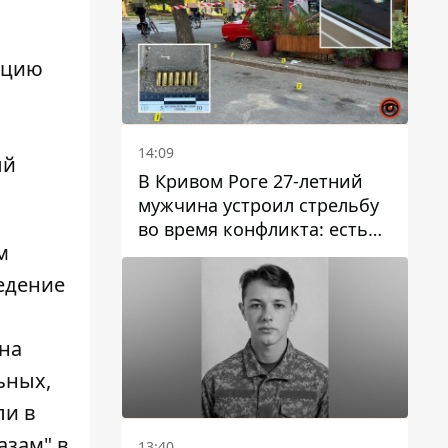
ицию
14:09
ый
В Кривом Роге 27-летний
мужчина устроил стрельбу
во время конфликта: есть
м
раненый
едение
 на
ьных,
ли в
азам" в
13:40