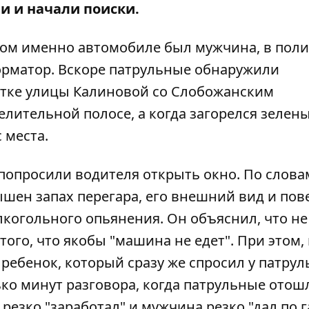
и и начали поиски.
каком именно автомобиле был мужчина, в пол
рматор
. Вскоре патрульные обнаружили
стке улицы Калиновой со Слобожанским
елительной полосе, а когда загорелся зелен
 места.
опросили водителя открыть окно. По слова
шен запах перегара, его внешний вид и пов
лкогольного опьянения. Он объяснил, что не
 того, что якобы "машина не едет". При этом,
ребенок, который сразу же спросил у патрул
ько минут разговора, когда патрульные отош
езко "заработал" и мужчина резко "дал по г