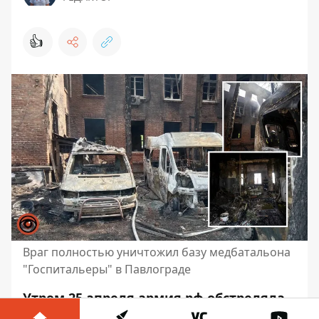
👍
Враг полностью уничтожил базу медбатальона
"Госпитальеры" в Павлограде
Утром 25 апреля армия рф обстреляла
Павлоград. К сожалению, есть