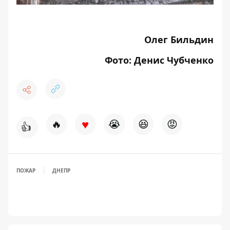
Олег Бильдин
Фото: Денис Чубченко
♥
🔥
😭
😆
😡
👍
ПОЖАР
ДНЕПР