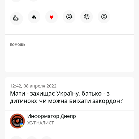
♥
🔥
😭
😆
😡
👍
ПОМОЩЬ
12:42, 08 апреля 2022
Мати - захищає Україну, батько - з
дитиною: чи можна виїхати закордон?
Информатор Днепр
ЖУРНАЛИСТ