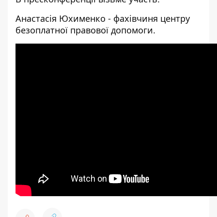
Анастасія Юхименко - фахівчиня центру
безоплатної правової допомоги.