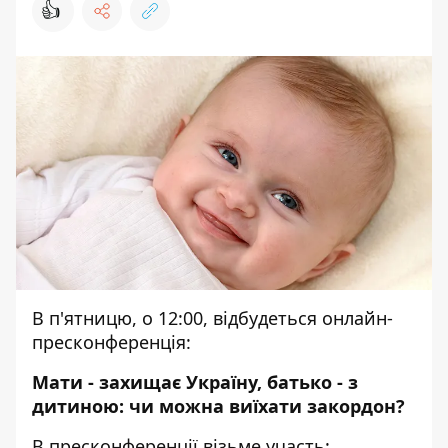
👍
В п'ятницю, о 12:00, відбудеться онлайн-
пресконференція:
Мати - захищає Україну, батько - з
дитиною: чи можна виїхати закордон?
В пресконференції візьме участь: