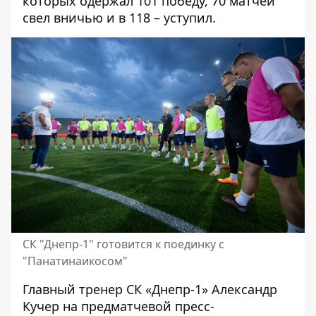
которых одержал 101 победу, 70 матчей
свел вничью и в 118 – уступил.
СК "Днепр-1" готовится к поединку с
"Панатинаикосом"
Главный тренер СК «Днепр-1»
Александр
Кучер на предматчевой пресс-