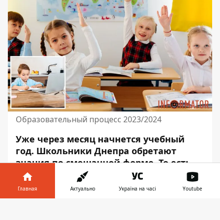
Образовательный процесс 2023/2024
Уже через месяц начнется учебный
год. Школьники Днепра
обретают
знания по смешанной форме
. То есть
будет сочетание уроков за партой и
дистанционно. Однако, из-за военных
Главная
Актуально
Україна на часі
Youtube
действий родители могут выбрать как
Информатор в
онлайн обучение, так и
Скачать