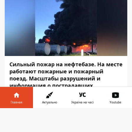
Сильный
пожар на нефтебазе
. На месте
работают пожарные и пожарный
поезд. Масштабы разрушений и
информация о пострадавших
выясняются.
Главная
Актуально
Україна на часі
Youtube
Об этом сообщает Информатор со
ссылкой на
публикацию
Валентина
Информатор в
Скачать
Резниченко, главы Днепропетровской
телефоне
👉
ОВА.