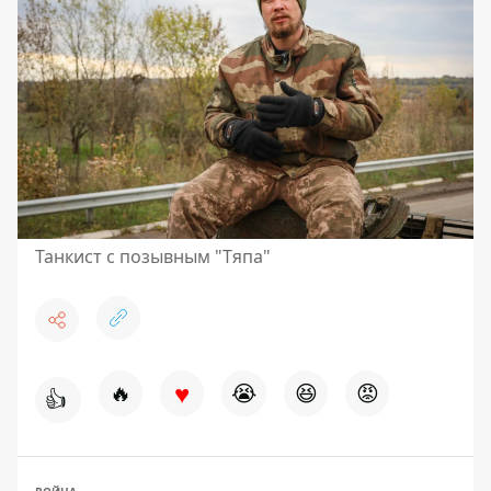
Танкист с позывным "Тяпа"
♥
🔥
😭
😆
😡
👍