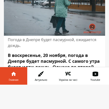
Погода в Днепре будет пасмурной, ожидается
дождь.
В воскресенье, 20 ноября, погода в
Днепре будет пасмурной. С самого утра
будет идти дождь
. Однако во второй
половине дня он усилится.
Главная
Актуально
Україна на часі
Youtube
Ночью влажность воздуха будет
составлять 80 – 84%, в течение дня – 91 –
Информатор в
Скачать
92%, а вечером – 96 – 95%. Об этом
телефоне
👉
сообщает Информатор со ссылкой
на
sinoptik.ua
.