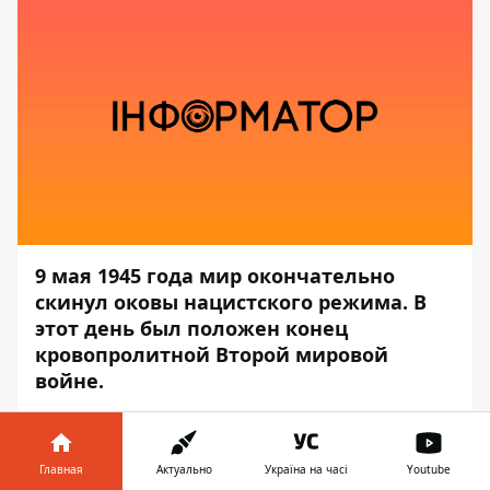
9 мая 1945 года мир окончательно
скинул оковы нацистского режима. В
этот день был положен конец
кровопролитной Второй мировой
войне.
Кроме этого, 9 мая произошло много
других интересных
Главная
Актуально
Україна на часі
Youtube
событий.
Информатор
решил напомнить