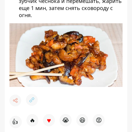
зубчик чеснока и перемешать, жарить
еще 1 мин, затем снять сковороду с
огня.
♥
🔥
😭
😆
😡
👍