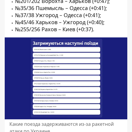
№201/202 Ворохта – Харьков (+0:47);
№35/36 Пшемысль – Одесса (+0:41);
№37/38 Ужгород – Одесса (+0:41);
№45/46 Харьков – Ужгород (+0:40);
№255/256 Рахов – Киев (+0:37).
Какие поезда задерживаются из-за ракетной
атаки по Украине