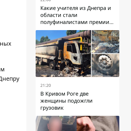
Какие учителя из Днепра и
,
области стали
полуфиналистами премии
Global Teacher Prize Ukraine
2026
тных
ым
Днепру
21:20
В Кривом Роге две
женщины подожгли
грузовик