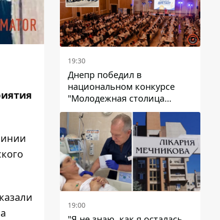
19:30
Днепр победил в
национальном конкурсе
риятия
"Молодежная столица
Украины – 2026"
линии
ского
оказали
19:00
ла
"Я не знаю, как я осталась