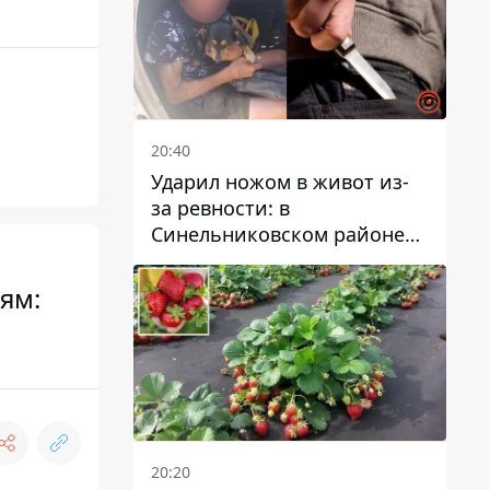
20:40
Ударил ножом в живот из-
за ревности: в
Синельниковском районе
задержали 49-летнего
мужчину за убийство
ям:
20:20