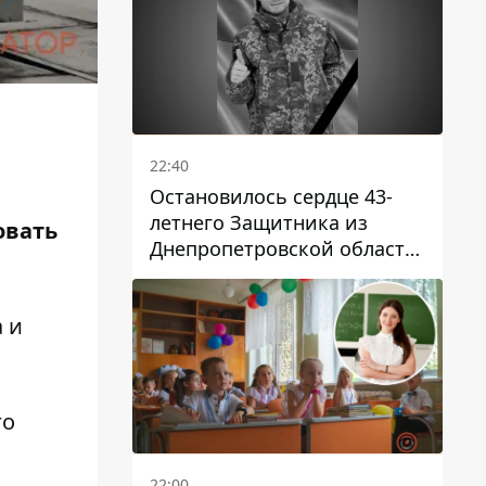
22:40
Остановилось сердце 43-
летнего Защитника из
овать
Днепропетровской области
Евгения Зинченко
 и
го
22:00