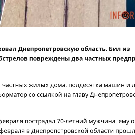
аковал Днепропетровскую область. Бил из
обстрелов
повреждены два частных предп
и частных жилых дома, полдесятка машин и 
форматор со
ссылкой
на главу Днепропетров
 февраля пострадал 70-летний мужчина, ему 
 февраля в Днепропетровской
области прош