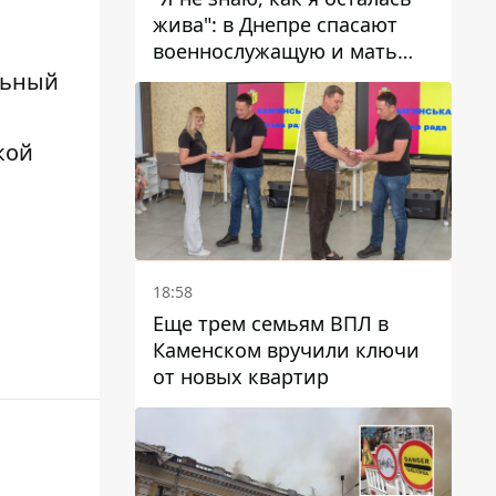
жива": в Днепре спасают
военнослужащую и мать
четверых детей, которую
льный
ранил КАБ
кой
18:58
Еще трем семьям ВПЛ в
Каменском вручили ключи
от новых квартир