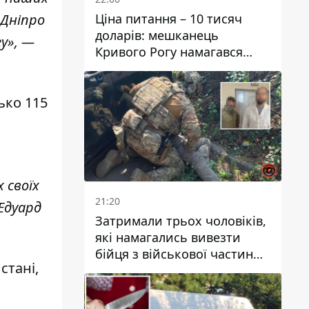
Ціна питання – 10 тисяч
 Дніпро
доларів: мешканець
у», —
Кривого Рогу намагався
переправити чоловіка до
Словаччини
ько 115
 своїх
21:20
Едуард
Затримали трьох чоловіків,
які намагались вивезти
бійця з військової частини
стані,
до Дніпра за 7 тисяч
доларів: серед них був лікар