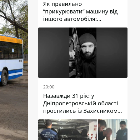
Як правильно
“прикурювати” машину від
іншого автомобіля:
інструкція для водіїв
20:00
Назавжди 31 рік: у
Дніпропетровській області
простились із Захисником
Олександром Рєпіним