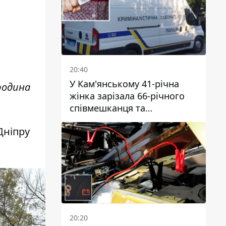
20:40
У Кам'янському 41-річна
родина
жінка зарізала 66-річного
співмешканця та
намагалась обманути
Дніпру
поліцейських
20:20