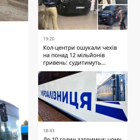
19:20
Кол-центри ошукали чехів
на понад 12 мільйонів
гривень: судитимуть
дніпрянина, який
організував
транснаціональну злочинну
організацію
18:43
До 10 годин затримки: чому