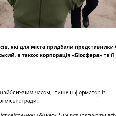
сів
, які для міста придбали представники 
кий, а також корпорація «Біосфера» та її
 найближчим часом,- пише Інформатор із
 міської ради.
ідповідальному бізнесу. І ще раз закликати вс