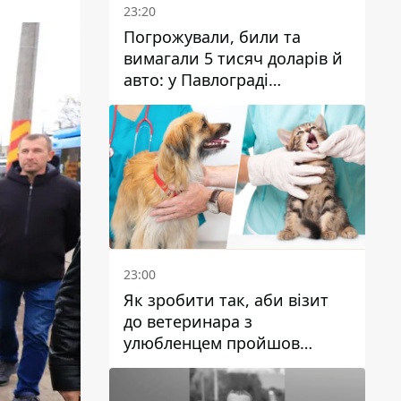
23:20
Погрожували, били та
вимагали 5 тисяч доларів й
авто: у Павлограді
затримали двох чоловіків
23:00
Як зробити так, аби візит
до ветеринара з
улюбленцем пройшов
спокійно: прості поради