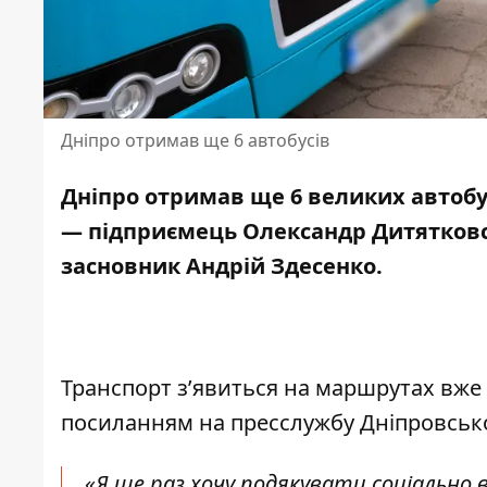
Дніпро отримав ще 6 автобусів
Дніпро отримав ще 6
великих автобу
— підприємець Олександр Дитятковсь
засновник Андрій Здесенко.
Транспорт з’явиться на маршрутах вже
посиланням на пресслужбу Дніпровської
«Я ще раз хочу подякувати соціально в