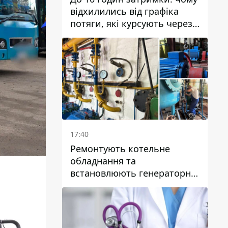
відхилились від графіка
потяги, які курсують через
Дніпро та область
17:40
Ремонтують котельне
обладнання та
встановлюють генераторні
установки: як у Дніпрі
готуються до
опалювального сезону