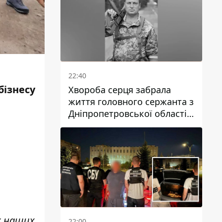
22:40
бізнесу
Хвороба серця забрала
життя головного сержанта з
Дніпропетровської області
Юрія Свистуна
іх наших
22:00