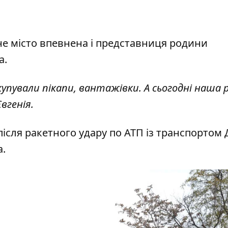
дне місто впевнена і представниця родини
а.
упували пікапи, вантажівки. А сьогодні наша 
Євгенія.
ісля ракетного удару по АТП із транспортом 
а.