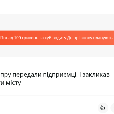
Понад 100 гривень за куб води: у Дніпрі знову планують
іпру передали підприємці, і закликав
и місту
👍