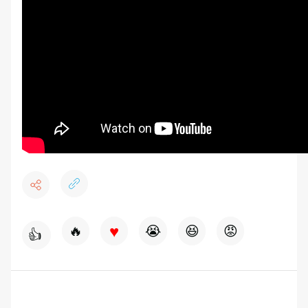
♥
🔥
😭
😆
😡
👍