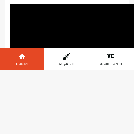
Главная
Актуально
Україна на часі
Информатор в
Скачать
телефоне
👉
♥
🔥
😭
😆
😡
👍