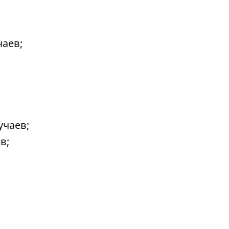
чаев;
учаев;
в;