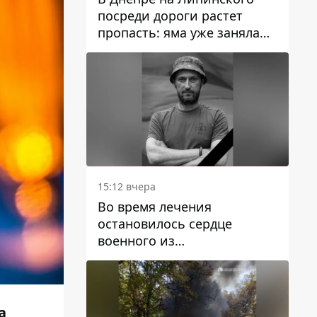
посреди дороги растет
пропасть: яма уже заняла
полосу движения
15:12 вчера
Во время лечения
остановилось сердце
военного из
Днепропетровской области
Ростислава Лупашко
а