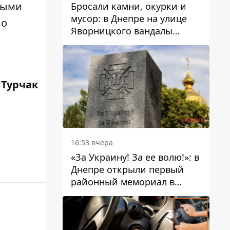
ными
Бросали камни, окурки и
мусор: в Днепре на улице
 о
Яворницкого вандалы
повредили питьевые
фонтаны
 Турчак
16:53 вчера
«За Украину! За ее волю!»: в
Днепре открыли первый
районный мемориал в
честь погибших
Защитников