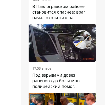
В Павлоградском районе
становится опаснее: враг
начал охотиться на
гражданский и военный
транспорт
17:53 вчера
Под взрывами довез
раненого до больницы:
полицейский помог
пострадавшему после атаки
на Каменский район