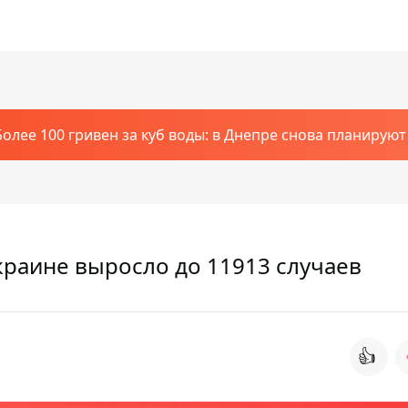
Более 100 гривен за куб воды: в Днепре снова планирую
краине выросло до 11913 случаев
👍