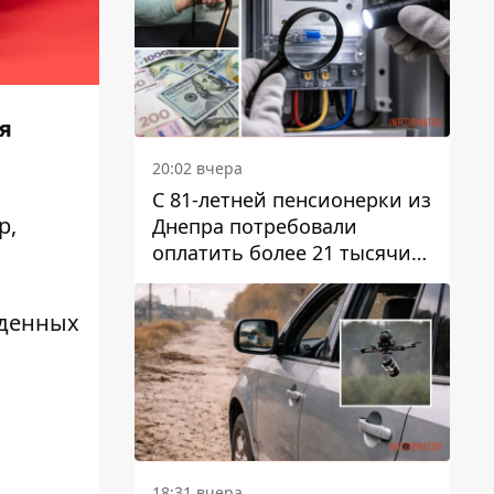
я
20:02 вчера
С 81-летней пенсионерки из
р
,
Днепра потребовали
оплатить более 21 тысячи
гривен за "вмешательство в
работу счетчика"
жденных
18:31 вчера