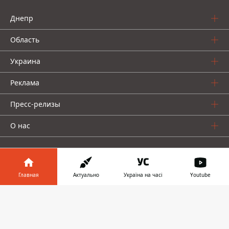
Днепр
Область
Украина
Реклама
Пресс-релизы
О нас
Главная
Актуально
Україна на часі
Youtube
Информатор в
Информатор проекты
Скачать
телефоне
👉
Информатор
Информатор
Информатор
Украина
Киев
Авто