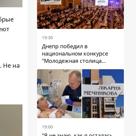
обрые
еют
19:30
Днепр победил в
национальном конкурсе
"Молодежная столица
 Не на
Украины – 2026"
19:00
"Я не знаю, как я осталась