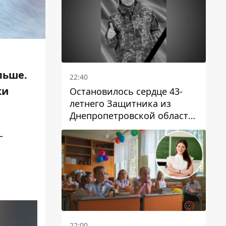
льше.
22:40
ки
Остановилось сердце 43-
летнего Защитника из
Днепропетровской области
Евгения Зинченко
–
22:00