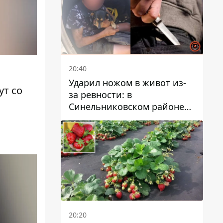
20:40
Ударил ножом в живот из-
ут со
за ревности: в
Синельниковском районе
задержали 49-летнего
мужчину за убийство
20:20