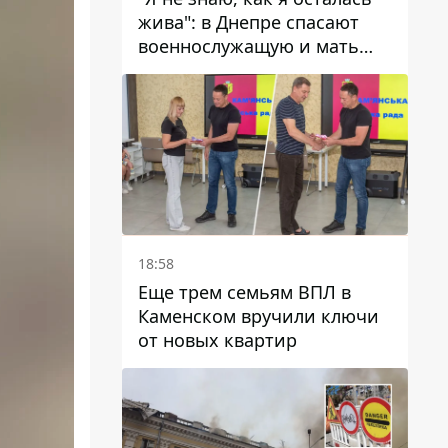
жива": в Днепре спасают
военнослужащую и мать
четверых детей, которую
ранил КАБ
18:58
Еще трем семьям ВПЛ в
Каменском вручили ключи
от новых квартир