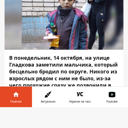
В понедельник, 14 октября, на улице
Гладкова заметили мальчика, который
бесцельно бродил по округе.
Никого из
взрослых рядом с ним не было, из-за
чего прохожие сразу же позвонили в
полицию.
Главная
Актуально
Україна на часі
Youtube
Объяснить, как он тут оказался и где его
родители, ребенок не смог - из-за
Информатор в
Скачать
дефектов речи мальчику сложно выразить
телефоне
👉
свои мысли, - сообщает
Информатор
.