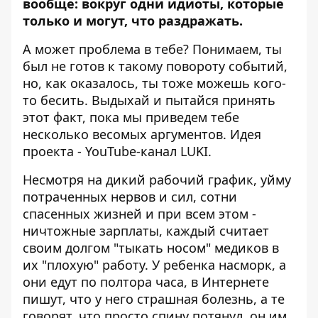
вообще: вокруг одни идиоты, которые
только и могут, что раздражать.
А может проблема в тебе? Понимаем, ты
был не готов к такому повороту событий,
но, как оказалось, ты тоже можешь кого-
то бесить. Выдыхай и пытайся принять
этот факт, пока мы приведем тебе
несколько весомых аргументов. Идея
проекта - YouTube-канал
LUKI
.
Несмотря на дикий рабочий график, уйму
потраченных нервов и сил, сотни
спасенных жизней и при всем этом -
ничтожные зарплаты, каждый считает
своим долгом "тыкать носом" медиков в
их "плохую" работу. У ребенка насморк, а
они едут по полтора часа, в Интернете
пишут, что у него страшная болезнь, а те
говорят, что просто спину потянул, он им