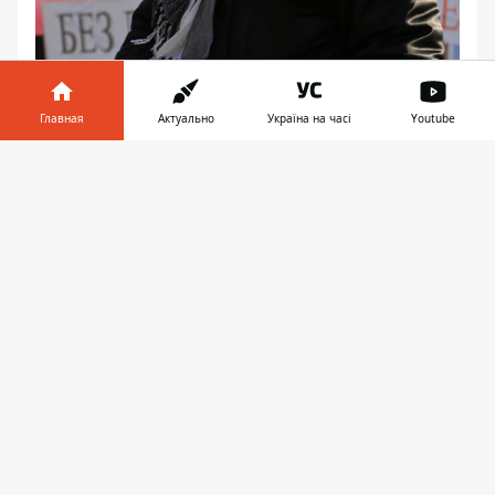
Главная
Актуально
Україна на часі
Youtube
Информатор в
Скачать
телефоне
👉
Справка
: муковисцидоз – наследственное
заболевание, при котором в органах
человека скапливается большое
количество слизи.
Последние
новости Днепра