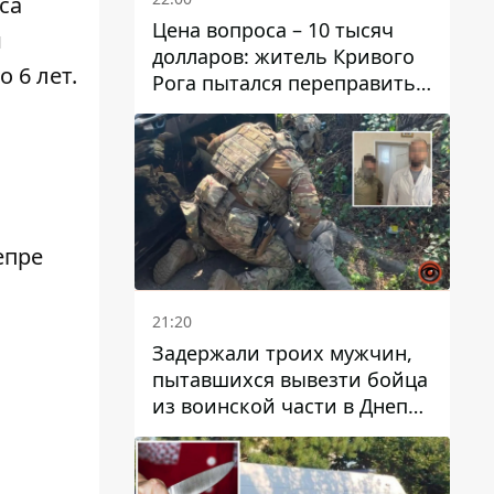
са
Цена вопроса – 10 тысяч
и
долларов: житель Кривого
 6 лет.
Рога пытался переправить
мужчину в Словакию
епре
21:20
Задержали троих мужчин,
пытавшихся вывезти бойца
из воинской части в Днепр
за 7 тысяч долларов: среди
них был врач