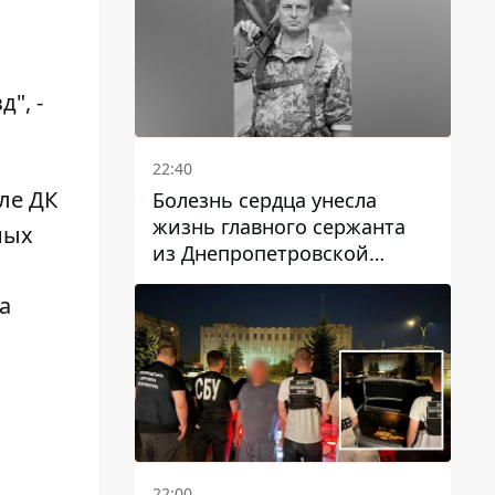
", -
22:40
ле ДК
Болезнь сердца унесла
жизнь главного сержанта
ных
из Днепропетровской
области Юрия Свистуна
а
22:00