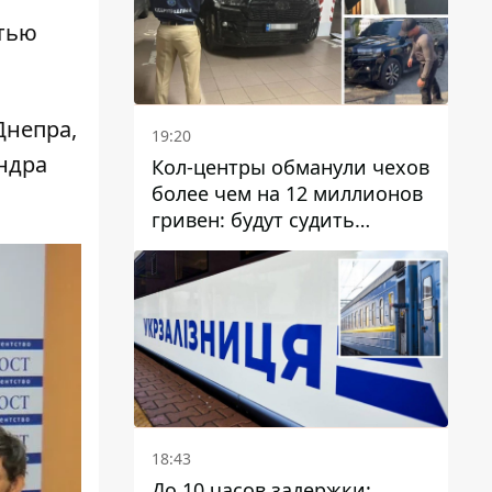
стью
Днепра,
19:20
ндра
Кол-центры обманули чехов
более чем на 12 миллионов
гривен: будут судить
днепрянина,
организовавшего
транснациональную
преступную организацию
18:43
До 10 часов задержки: