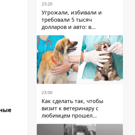
23:20
Угрожали, избивали и
требовали 5 тысяч
долларов и авто: в
Павлограде задержали двух
мужчин
23:00
Как сделать так, чтобы
визит к ветеринару с
нные
любимцем прошел
спокойно: простые советы