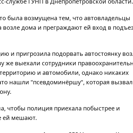
с-службе ГУНП в Днепропетровской области.
то была возмущена тем, что автовладельцы
возле дома и преграждают ей вход в подъезд
ию и пригрозила подорвать автостоянку воз
зу же выехали сотрудники правоохранитель
 территорию и автомобили, однако никаких
ато нашли "псевдоминёршу", которая вызвал
ону.
ла, чтобы полиция приехала побыстрее и
е ей мешают.