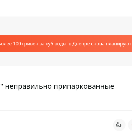
Более 100 гривен за куб воды: в Днепре снова планирую
" неправильно припаркованные
👍