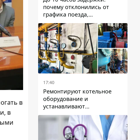
почему отклонились от
графика поезда,
курсирующие через Днепр
и область
17:40
Ремонтируют котельное
оборудование и
огать в
устанавливают
и, в
генераторные установки:
как в Днепре готовятся к
ными
отопительному сезону