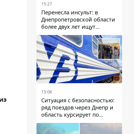
15:27
Перенесла инсульт: в
Днепропетровской области
более двух лет ищут
пропавшую женщину
15:06
из
Ситуация с безопасностью:
ряд поездов через Днепр и
область курсирует по
измененному маршруту, а
часть пути заменили