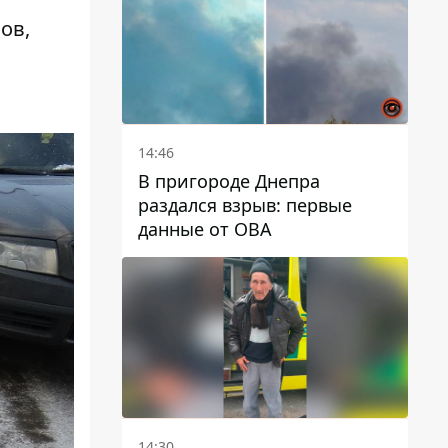
автобусами и электричками
ов,
14:46
В пригороде Днепра
раздался взрыв: первые
данные от ОВА
14:30