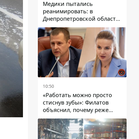
Медики пытались
реанимировать: в
Днепропетровской области
двухлетний мальчик утонул
в бассейне
10:50
«Работать можно просто
стиснув зубы»: Филатов
объяснил, почему реже
пишет в соцсетях и
раскритиковал медийность
чиновников