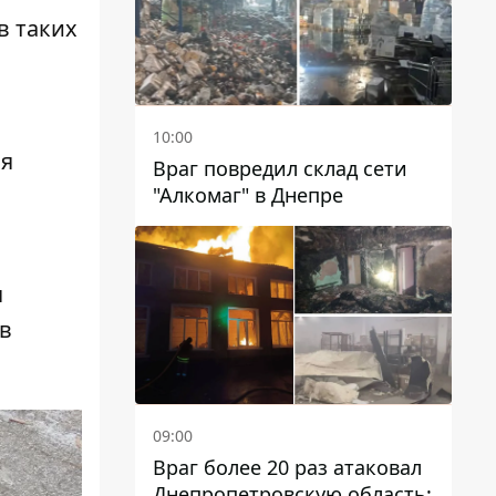
в таких
10:00
ся
Враг повредил склад сети
"Алкомаг" в Днепре
я
 в
09:00
Враг более 20 раз атаковал
Днепропетровскую область: