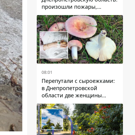
произошли пожары,
повреждены дома,
инфраструктура и авто
08:01
Перепутали с сыроежками:
в Днепропетровской
области две женщины
отравились грибами