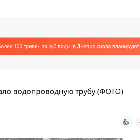
Более 100 гривен за куб воды: в Днепре снова планирую
вало водопроводную трубу (ФОТО)
👍