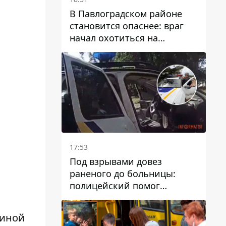
В Павлоградском районе
становится опаснее: враг
начал охотиться на
гражданский и военный
транспорт
17:53
Под взрывами довез
раненого до больницы:
полицейский помог
пострадавшему после атаки
на Каменский район
виной