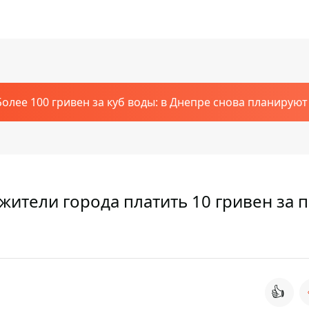
Более 100 гривен за куб воды: в Днепре снова планирую
жители города платить 10 гривен за 
👍