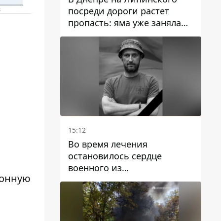
посреди дороги растет
пропасть: яма уже заняла
полосу движения
15:12
Во время лечения
остановилось сердце
военного из
ронную
Днепропетровской области
Ростислава Лупашко