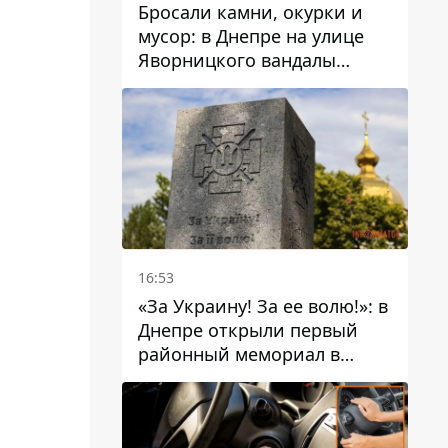
Бросали камни, окурки и
мусор: в Днепре на улице
Яворницкого вандалы
повредили питьевые
фонтаны
16:53
«За Украину! За ее волю!»: в
Днепре открыли первый
районный мемориал в
честь погибших
Защитников