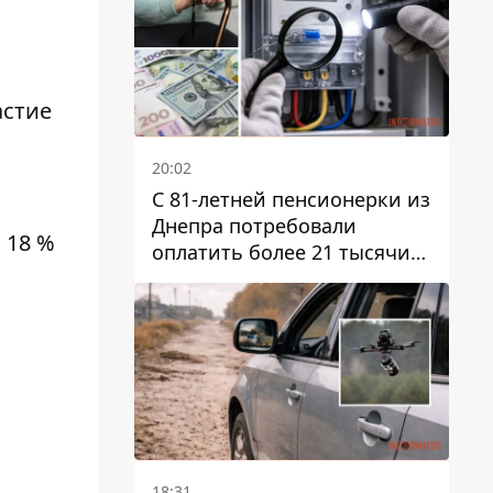
астие
20:02
С 81-летней пенсионерки из
Днепра потребовали
 18 %
оплатить более 21 тысячи
гривен за "вмешательство в
работу счетчика"
18:31