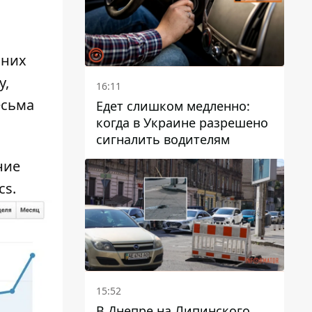
 них
у,
16:11
есьма
Едет слишком медленно:
когда в Украине разрешено
сигналить водителям
ние
cs.
15:52
В Днепре на Липинского