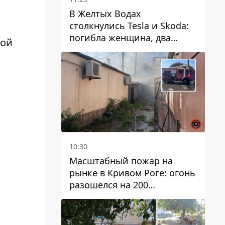
В Желтых Водах
столкнулись Tesla и Skoda:
погибла женщина, два
кой
человека пострадали
10:30
Масштабный пожар на
рынке в Кривом Роге: огонь
разошёлся на 200
квадратных метров