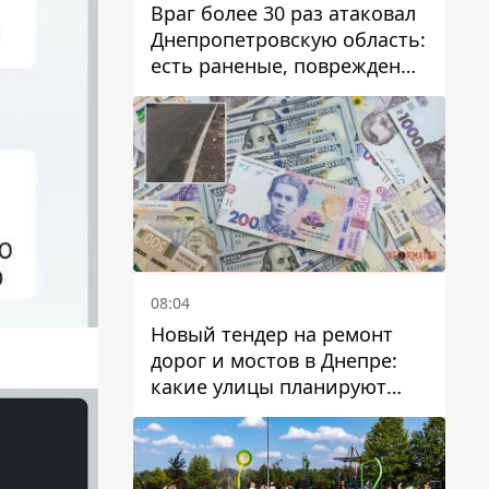
Враг более 30 раз атаковал
Днепропетровскую область:
есть раненые, повреждены
лицей, дома и предприятия
08:04
Новый тендер на ремонт
дорог и мостов в Днепре:
какие улицы планируют
обновить и сколько
десятков миллионов гривен
на это хотят потратить