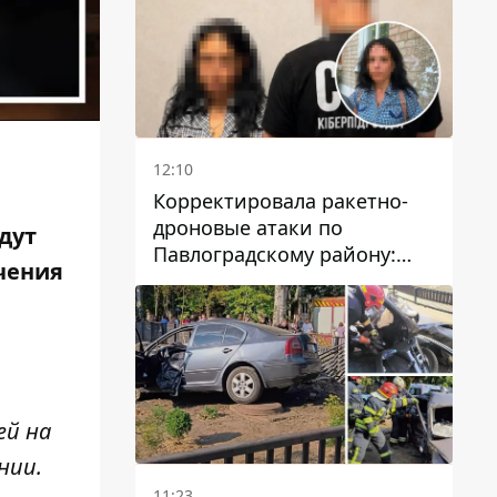
12:10
Корректировала ракетно-
дроновые атаки по
удут
Павлоградскому району:
ючения
задержали вражескую
агентку
ей на
нии.
11:23