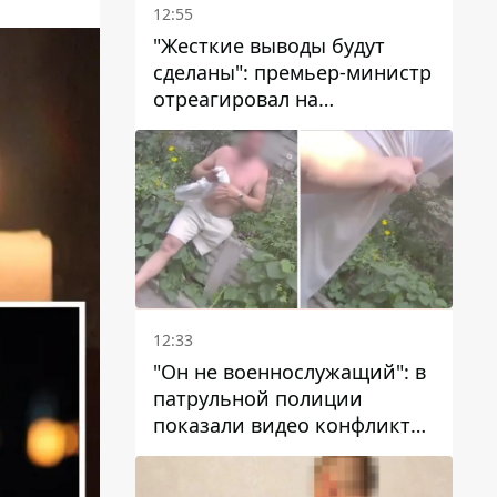
12:55
"Жесткие выводы будут
сделаны": премьер-министр
отреагировал на
несколькодневное
отсутствие воды в Марганце
12:33
"Он не военнослужащий": в
патрульной полиции
показали видео конфликта
с мужчиной без ноги на
проспекте Поля в Днепре