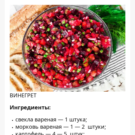
ВИНЕГРЕТ
Ингредиенты:
свекла вареная
—
1
штука;
морковь вареная
—
1 — 2
штуки
;
картофель
—
4 — 5
штук
;