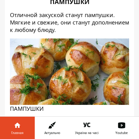
ПАМПУШКИ
Отличной закуской станут пампушки.
Мягкие и свежие, они станут дополнением
к любому блюду.
ПАМПУШКИ
Ингредиенты:
Вода — 1 стакан;
Главная
Актуально
Україна на часі
Youtube