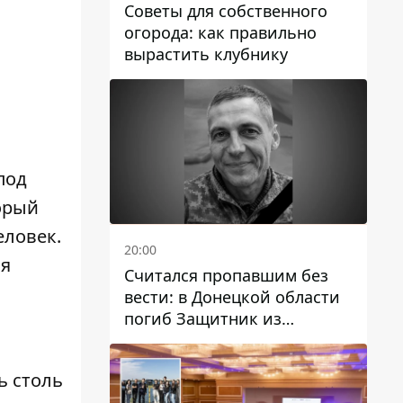
Советы для собственного
огорода: как правильно
вырастить клубнику
под
орый
еловек.
20:00
мя
Считался пропавшим без
вести: в Донецкой области
погиб Защитник из
Каменского Антон
Красовский
ь столь