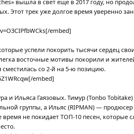
ches» вышла в свет еще в 2017 году, но прод
ых. Этот трек уже долгое время уверенно за
?v=O3CIPfbWCks[/embed]
, которые успели покорить тысячи сердец св
слегка восточные мотивы покорили и жителе
сместилась со 2-й на 5-ю позицию.
F5Z1WRcqw[/embed]
ра и Ильяса Гаязовых. Тимур (Tonbo Tobitake
льной группы, а Ильяс (RIPMAN) — продюсер
е время не покидает ТОП-10 песен, которые 
есто.