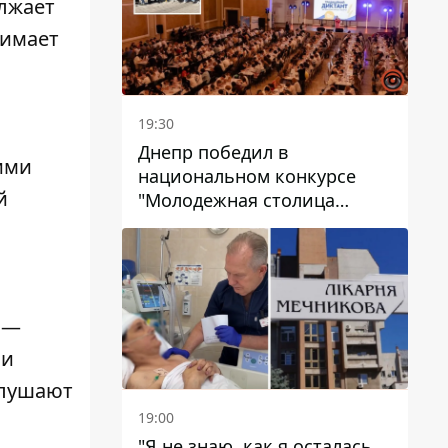
олжает
нимает
19:30
Днепр победил в
оими
национальном конкурсе
й
"Молодежная столица
Украины – 2026"
) —
 и
слушают
19:00
"Я не знаю, как я осталась