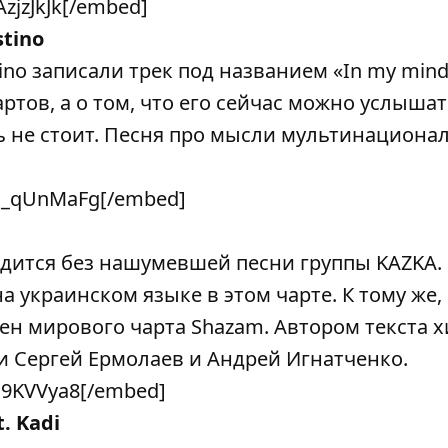
zjzJkJk[/embed]
stino
stino записали трек под названием «In my mind
ртов, а о том, что его сейчас можно услышат
 не стоит. Песня про мысли мультинациона
9P_qUnMaFg[/embed]
одится без нашумевшей песни группы KAZKA.
а украинском языке в этом чарте. К тому же,
ен мирового чарта Shazam. Автором текста х
и Сергей Ермолаев и Андрей Игнатченко.
19KVVya8[/embed]
t. Kadi