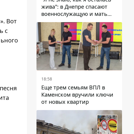
жива": в Днепре спасают
военнослужащую и мать
». Вот
четверых детей, которую
ранил КАБ
ь с
льного
18:58
Еще трем семьям ВПЛ в
 песня
Каменском вручили ключи
ита
от новых квартир