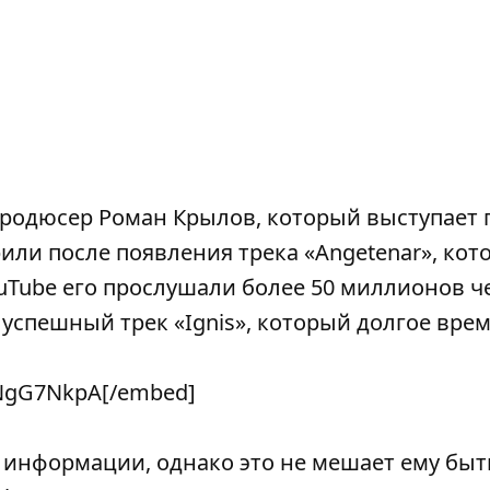
продюсер Роман Крылов, который выступает 
или после появления трека «Angetenar», кот
uTube его прослушали более 50 миллионов ч
успешный трек «Ignis», который долгое вре
fNgG7NkpA[/embed]
 информации, однако это не мешает ему быт