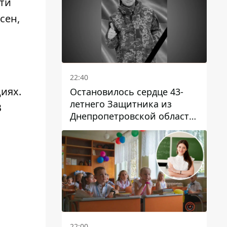
ти
сен,
22:40
иях.
Остановилось сердце 43-
летнего Защитника из
В
Днепропетровской области
Евгения Зинченко
22:00